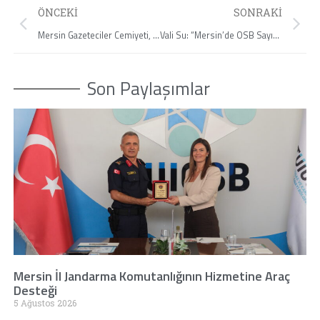
ÖNCEKI
SONRAKI
Mersin Gazeteciler Cemiyeti, 10 Ocak Çalışan Gazeteciler Gününü Kutladı
Vali Su: “Mersin’de OSB Sayısı 10’a Ulaştı.”
Son Paylaşımlar
Mersin İl Jandarma Komutanlığının Hizmetine Araç
Desteği
5 Ağustos 2026