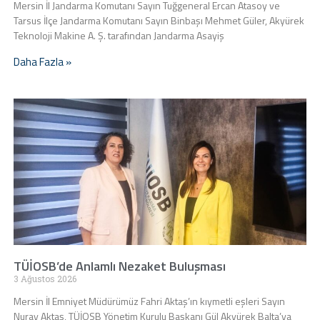
Mersin İl Jandarma Komutanı Sayın Tuğgeneral Ercan Atasoy ve
Tarsus İlçe Jandarma Komutanı Sayın Binbaşı Mehmet Güler, Akyürek
Teknoloji Makine A. Ş. tarafından Jandarma Asayiş
Daha Fazla »
TÜİOSB’de Anlamlı Nezaket Buluşması
3 Ağustos 2026
Mersin İl Emniyet Müdürümüz Fahri Aktaş’ın kıymetli eşleri Sayın
Nuray Aktaş, TÜİOSB Yönetim Kurulu Başkanı Gül Akyürek Balta’ya