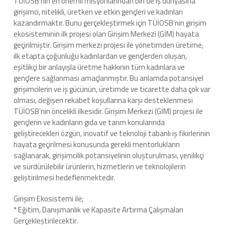
TÜİOSB’nin en önemli misyonlarından biri de iş dünyasına
girişimci, nitelikli, üretken ve etkin gençleri ve kadınları
kazandırmaktır. Bunu gerçekleştirmek için TÜİOSB’nin girişim
ekosisteminin ilk projesi olan Girişim Merkezi (GİM) hayata
geçirilmiştir. Girişim merkezi projesi ile yönetimden üretime,
ilk etapta çoğunluğu kadınlardan ve gençlerden oluşan,
eşitlikçi bir anlayışla üretme hakkının tüm kadınlara ve
gençlere sağlanması amaçlanmıştır. Bu anlamda potansiyel
girişimcilerin ve iş gücünün, üretimde ve ticarette daha çok var
olması, değişen rekabet koşullarına karşı desteklenmesi
TÜİOSB’nin öncelikli ilkesidir. Girişim Merkezi (GİM) projesi ile
gençlerin ve kadınların gıda ve tarım konularında
geliştirecekleri özgün, inovatif ve teknoloji tabanlı iş fikirlerinin
hayata geçirilmesi konusunda gerekli mentorlukların
sağlanarak, girişimcilik potansiyelinin oluşturulması, yenilikçi
ve sürdürülebilir ürünlerin, hizmetlerin ve teknolojilerin
geliştirilmesi hedeflenmektedir.
Girişim Ekosistemi ile;
* Eğitim, Danışmanlık ve Kapasite Artırma Çalışmaları
Gerçekleştirilecektir.