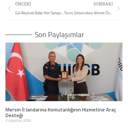
ÖNCEKI
SONRAKI
Gül Akyürek Balta Yılın Sanayici İş Kadını Ödülünü Aldı.
Toros Üniversitesi Ahmet Özer İle Gündem
Son Paylaşımlar
Mersin İl Jandarma Komutanlığının Hizmetine Araç
Desteği
5 Ağustos 2026