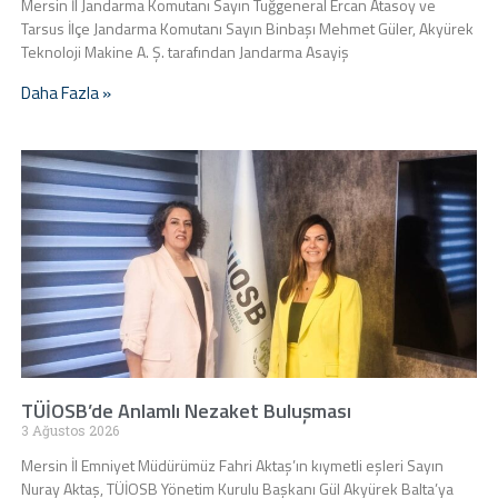
Mersin İl Jandarma Komutanı Sayın Tuğgeneral Ercan Atasoy ve
Tarsus İlçe Jandarma Komutanı Sayın Binbaşı Mehmet Güler, Akyürek
Teknoloji Makine A. Ş. tarafından Jandarma Asayiş
Daha Fazla »
TÜİOSB’de Anlamlı Nezaket Buluşması
3 Ağustos 2026
Mersin İl Emniyet Müdürümüz Fahri Aktaş’ın kıymetli eşleri Sayın
Nuray Aktaş, TÜİOSB Yönetim Kurulu Başkanı Gül Akyürek Balta’ya