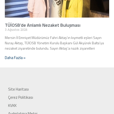
TÜİOSB’de Anlamlı Nezaket Buluşması
3 Ağustos 2026
Mersin İl Emniyet Müdürümüz Fahri Aktaş’ın kıymetli eşleri Sayın
Nuray Aktaş, TÜİOSB Yönetim Kurulu Başkanı Gül Akyürek Balta’ya
nezaket ziyaretinde bulundu. Sayın Aktaş’a nazik ziyaretleri
Daha Fazla »
Site Haritası
Çerez Politikası
KVKK
Aydınlatma Metni