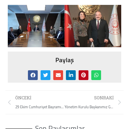
Paylaş
ÖNCEKI
SONRAKI
29 Ekim Cumhuriyet Bayramımız Kutlu Olsun!
Yönetim Kurulu Başkanımız Gül Akyürek Balta, Ulaştırma ve Altyapı Bakanımız Sayın Adil Karaismailoğlu ile görüştü.
Son Paylaşımlar