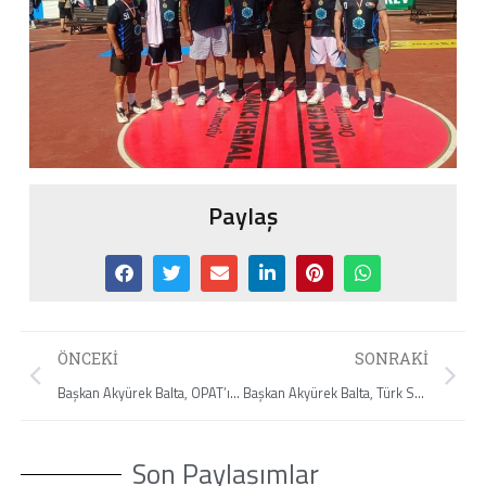
Paylaş
ÖNCEKI
SONRAKI
Başkan Akyürek Balta, OPAT’ın 30. Yıl Etkinliğine Katıldı
Başkan Akyürek Balta, Türk Standartları Enstitüsü’nün 65. Olağan Genel Kuruluna katıldı
Son Paylaşımlar