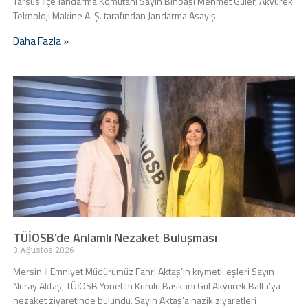
Tarsus İlçe Jandarma Komutanı Sayın Binbaşı Mehmet Güler, Akyürek
Teknoloji Makine A. Ş. tarafından Jandarma Asayiş
Daha Fazla »
TÜİOSB’de Anlamlı Nezaket Buluşması
3 Ağustos 2026
Mersin İl Emniyet Müdürümüz Fahri Aktaş’ın kıymetli eşleri Sayın
Nuray Aktaş, TÜİOSB Yönetim Kurulu Başkanı Gül Akyürek Balta’ya
nezaket ziyaretinde bulundu. Sayın Aktaş’a nazik ziyaretleri