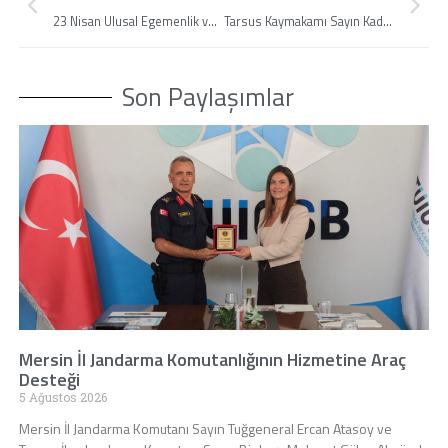
23 Nisan Ulusal Egemenlik ve Çocuk Bayramınız Kutlu Olsun!
Tarsus Kaymakamı Sayın Kadir Sertel Otçu’ya Ziyaret
Son Paylaşımlar
Mersin İl Jandarma Komutanlığının Hizmetine Araç
Desteği
5 Ağustos 2026
Mersin İl Jandarma Komutanı Sayın Tuğgeneral Ercan Atasoy ve