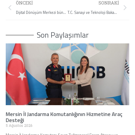
ÖNCEKI
SONRAKI
Dijital Dönüşüm Merkezi bünyesinde oluşturulan Dijital Tedarik Havuzu Projesi’nin tanıtımını yaptık.
T.C. Sanayi ve Teknoloji Bakanlığı Sanayi Bölgeleri Genel Müdürü Sayın Fatih Turan’ı Ziyaret Ettik.
Son Paylaşımlar
Mersin İl Jandarma Komutanlığının Hizmetine Araç
Desteği
5 Ağustos 2026
Mersin İl Jandarma Komutanı Sayın Tuğgeneral Ercan Atasoy ve