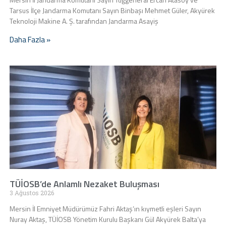
Tarsus İlçe Jandarma Komutanı Sayın Binbaşı Mehmet Güler, Akyürek
Teknoloji Makine A. Ş. tarafından Jandarma Asayiş
Daha Fazla »
TÜİOSB’de Anlamlı Nezaket Buluşması
3 Ağustos 2026
Mersin İl Emniyet Müdürümüz Fahri Aktaş’ın kıymetli eşleri Sayın
Nuray Aktaş, TÜİOSB Yönetim Kurulu Başkanı Gül Akyürek Balta’ya