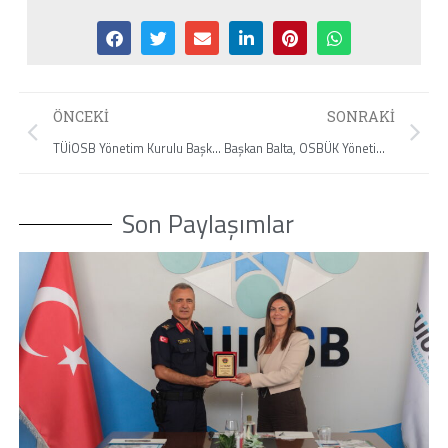
ÖNCEKI
SONRAKI
TÜİOSB Yönetim Kurulu Başkanı Gül Akyürek Balta TEKNOFEST’i Ziyaret Etti
Başkan Balta, OSBÜK Yönetim Kurulu Toplantısına Katıldı
Son Paylaşımlar