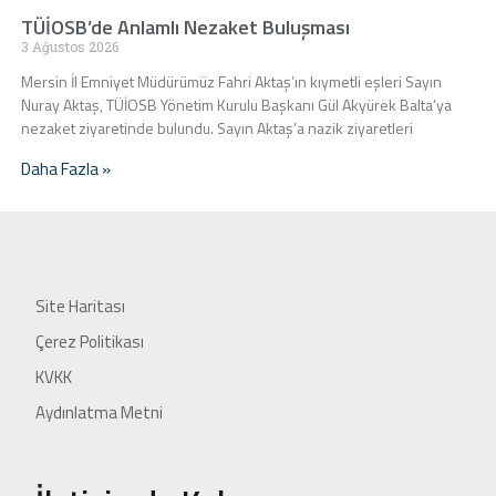
TÜİOSB’de Anlamlı Nezaket Buluşması
3 Ağustos 2026
Mersin İl Emniyet Müdürümüz Fahri Aktaş’ın kıymetli eşleri Sayın
Nuray Aktaş, TÜİOSB Yönetim Kurulu Başkanı Gül Akyürek Balta’ya
nezaket ziyaretinde bulundu. Sayın Aktaş’a nazik ziyaretleri
Daha Fazla »
Site Haritası
Çerez Politikası
KVKK
Aydınlatma Metni