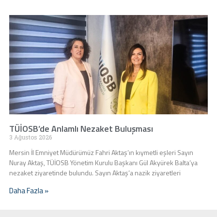
TÜİOSB’de Anlamlı Nezaket Buluşması
3 Ağustos 2026
Mersin İl Emniyet Müdürümüz Fahri Aktaş’ın kıymetli eşleri Sayın
Nuray Aktaş, TÜİOSB Yönetim Kurulu Başkanı Gül Akyürek Balta’ya
nezaket ziyaretinde bulundu. Sayın Aktaş’a nazik ziyaretleri
Daha Fazla »