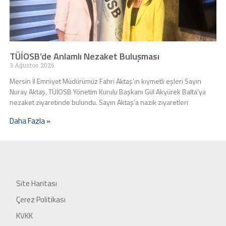
TÜİOSB’de Anlamlı Nezaket Buluşması
3 Ağustos 2026
Mersin İl Emniyet Müdürümüz Fahri Aktaş’ın kıymetli eşleri Sayın
Nuray Aktaş, TÜİOSB Yönetim Kurulu Başkanı Gül Akyürek Balta’ya
nezaket ziyaretinde bulundu. Sayın Aktaş’a nazik ziyaretleri
Daha Fazla »
Site Haritası
Çerez Politikası
KVKK