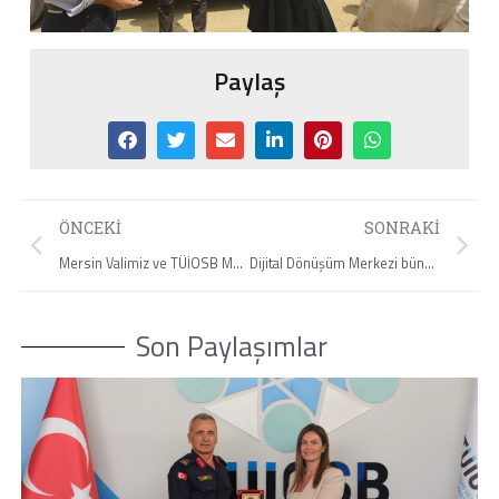
Paylaş
ÖNCEKI
SONRAKI
Mersin Valimiz ve TÜİOSB Müteşebbis Heyeti Başkanı’mız Sayın Ali Hamza Pehlivan’ı makamlarında ziyaret ettik.
Dijital Dönüşüm Merkezi bünyesinde oluşturulan Dijital Tedarik Havuzu Projesi’nin tanıtımını yaptık.
Son Paylaşımlar