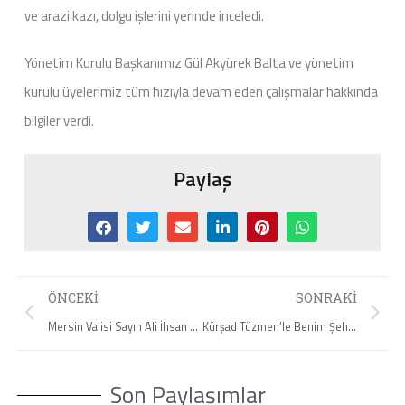
ve arazi kazı, dolgu işlerini yerinde inceledi.
Yönetim Kurulu Başkanımız Gül Akyürek Balta ve yönetim
kurulu üyelerimiz tüm hızıyla devam eden çalışmalar hakkında
bilgiler verdi.
Paylaş
ÖNCEKI
SONRAKI
Mersin Valisi Sayın Ali İhsan Su ve Tarsus Kaymakamı Sayın Kadir Sertel Otcu’dan Ziyaret
Kürşad Tüzmen’le Benim Şehrim
Son Paylaşımlar