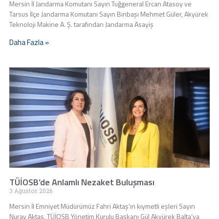
Mersin İl Jandarma Komutanı Sayın Tuğgeneral Ercan Atasoy ve
Tarsus İlçe Jandarma Komutanı Sayın Binbaşı Mehmet Güler, Akyürek
Teknoloji Makine A. Ş. tarafından Jandarma Asayiş
Daha Fazla »
TÜİOSB’de Anlamlı Nezaket Buluşması
3 Ağustos 2026
Mersin İl Emniyet Müdürümüz Fahri Aktaş’ın kıymetli eşleri Sayın
Nuray Aktaş, TÜİOSB Yönetim Kurulu Başkanı Gül Akyürek Balta’ya