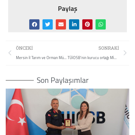
Paylaş
ÖNCEKI
SONRAKI
Mersin İl Tarım ve Orman Müdürü Karadağ’dan Başkan Balta’ya Ziyaret
TÜİOSB’nin kurucu ortağı MİODER’in Olağan Genel Kurul Toplantısı Yapıldı
Son Paylaşımlar