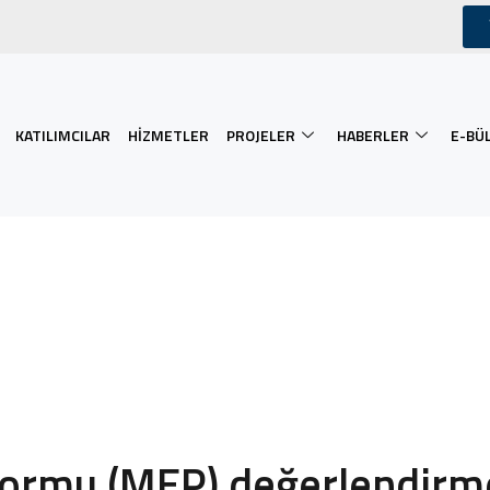
KATILIMCILAR
HIZMETLER
PROJELER
HABERLER
E-BÜ
formu (MEP) değerlendirm