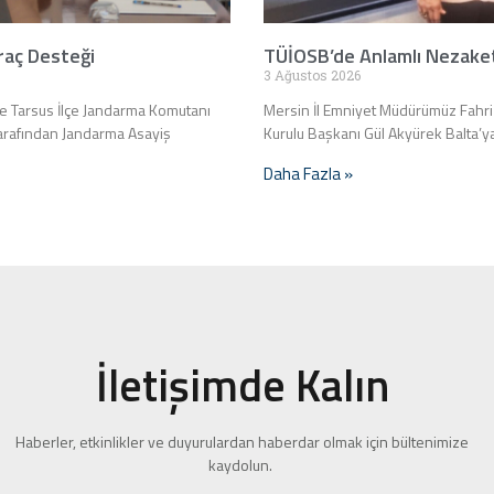
raç Desteği
TÜİOSB’de Anlamlı Nezake
3 Ağustos 2026
e Tarsus İlçe Jandarma Komutanı
Mersin İl Emniyet Müdürümüz Fahri 
tarafından Jandarma Asayiş
Kurulu Başkanı Gül Akyürek Balta’ya
Daha Fazla »
İletişimde Kalın
Haberler, etkinlikler ve duyurulardan haberdar olmak için bültenimize
kaydolun.