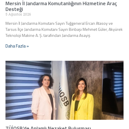
Mersin İl Jandarma Komutanlığının Hizmetine Araç
Desteği
5 Ağustos 2026
Mersin İl Jandarma Komutanı Sayın Tuğgeneral Ercan Atasoy ve
Tarsus İlçe Jandarma Komutanı Sayın Binbaşı Mehmet Güler, Akyürek
Teknoloji Makine A. Ş. tarafından Jandarma Asayiş
Daha Fazla »
TÜİOSB’de Anlamlı Nezaket Buluşması