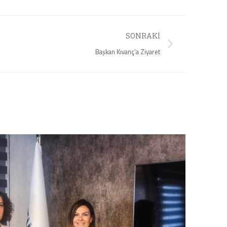
SONRAKI
Başkan Kıvanç’a Ziyaret