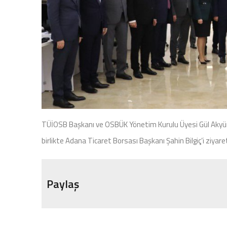
TÜİOSB Başkanı ve OSBÜK Yönetim Kurulu Üyesi Gül Akyü
birlikte Adana Ticaret Borsası Başkanı Şahin Bilgiç’i ziyaret
Paylaş