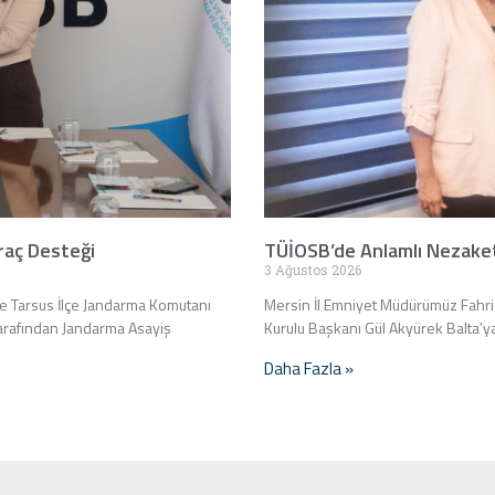
raç Desteği
TÜİOSB’de Anlamlı Nezake
3 Ağustos 2026
e Tarsus İlçe Jandarma Komutanı
Mersin İl Emniyet Müdürümüz Fahri 
tarafından Jandarma Asayiş
Kurulu Başkanı Gül Akyürek Balta’ya
Daha Fazla »